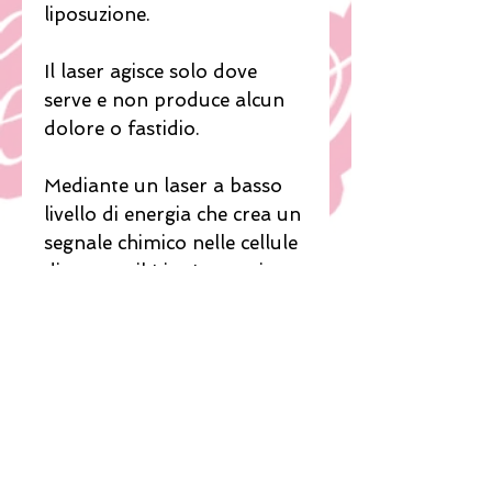
liposuzione.
Il laser agisce solo dove
serve e non produce alcun
dolore o fastidio.
Mediante un laser a basso
livello di energia che crea un
segnale chimico nelle cellule
di grasso, il LipoLaser aiuta
il corpo a trasformare le
riserve adipose (trigliceridi)
in energia (acidi grassi) per
essere utilizzate o espulse
dal corpo attraverso i tessuti
in maniera naturale e non
invasiva, e tramite il