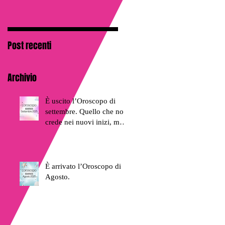
AMICI
Post recenti
Archivio
È uscito l’Oroscopo di
settembre. Quello che non
crede nei nuovi inizi, ma
nei rientri traumatici.
È arrivato l’Oroscopo di
Agosto.