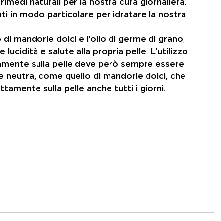
rimedi naturali per la nostra cura giornaliera.
ti in modo particolare per idratare la nostra 
lio di mandorle dolci e l’olio di germe di grano, 
re lucidità e salute alla propria pelle. L’utilizzo 
ettamente sulla pelle deve però sempre essere 
e neutra, come quello di mandorle dolci, che 
ttamente sulla pelle anche tutti i giorni.
e
CURA DEL CORPO
eur
PELLE
PELLE SECCA
mare
sole