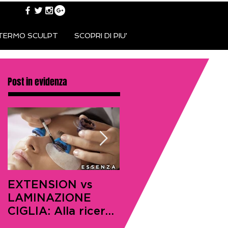
TERMO SCULPT
SCOPRI DI PIU'
Post in evidenza
EXTENSION vs
SEGRETI ANTI-
LAMINAZIONE
ETA’: I
CIGLIA: Alla ricerca
DERMATOLOGI LI
della perfezione
SVELANO AI LOR