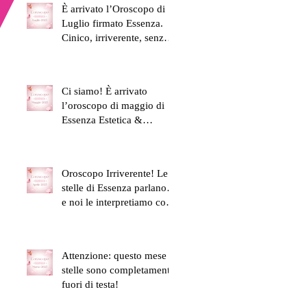
È arrivato l’Oroscopo di
Luglio firmato Essenza.
Cinico, irriverente, senza
filtro. Proprio come
dovrebbero essere le vere
amiche.
Ci siamo! È arrivato
l’oroscopo di maggio di
Essenza Estetica &
Benessere:
Oroscopo Irriverente! Le
stelle di Essenza parlano…
e noi le interpretiamo con
la grazia di una ceretta
all’inguine fatta in ritardo.
Attenzione: questo mese le
stelle sono completamente
fuori di testa!