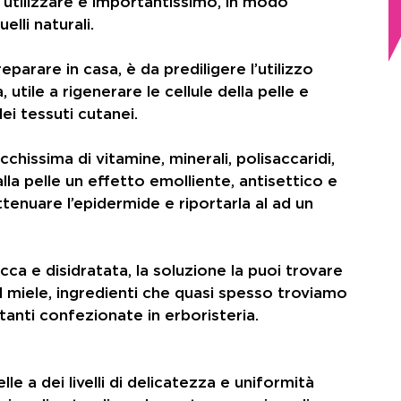
utilizzare è importantissimo, in modo 
elli naturali.
parare in casa, è da prediligere l’utilizzo 
 utile a rigenerare le cellule della pelle e 
ei tessuti cutanei.
cchissima di vitamine, minerali, polisaccaridi, 
la pelle un effetto emolliente, antisettico e 
tenuare l’epidermide e riportarla al ad un 
cca e disidratata, la soluzione la puoi trovare 
nel miele, ingredienti che quasi spesso troviamo 
atanti confezionate in erboristeria.
lle a dei livelli di delicatezza e uniformità 