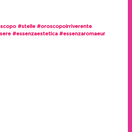
oscopo
#stelle
#oroscopoirriverente
sere
#essenzaestetica
#essenzaromaeur