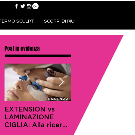
TERMO SCULPT
SCOPRI DI PIU'
Post in evidenza
EXTENSION vs
SEGRETI ANTI-
LAMINAZIONE
ETA’: I
CIGLIA: Alla ricerca
DERMATOLOGI LI
della perfezione
SVELANO AI LOR