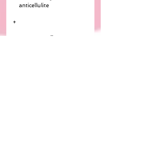
anticellulite
+
Trattamento di
Pressoterapia
E’ un trattamento medico
ed estetico dagli
innumerevoli benefici, che
agisce sul sistema
circolatorio e su quello
linfatico.
Sul tuo corpo verranno
applicati dei particolari
cuscini da cui usciranno dei