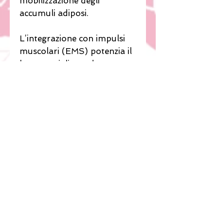
mobilizzazione degli
accumuli adiposi.
L’integrazione con impulsi
muscolari (EMS) potenzia il
lavoro, migliorando tono e
compattezza.
Il risultato?
Un trattamento che agisce
contemporaneamente su:
→®
adiposità localizzate
→®
cellulite compatta e
fibrosa
→®
ritenzione persistente
→®
tono dei tessuti