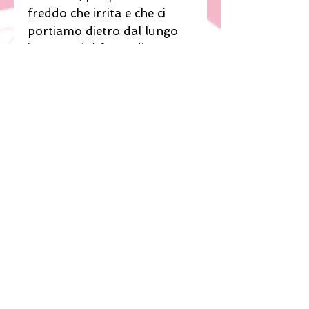
freddo che irrita e che ci
portiamo dietro dal lungo
inverno, dal fumo di
sigarette allo smog.
Ed è proprio da tutto ciò
che dobbiamo DIFENDERCI
e dobbiamo farlo prima che
i danni siano troppo ingenti.
Da Essenza abbiamo la
soluzione per portare la
LUCE al tuo volto.
Nessun trattamento
invasivo, nessuna cura
dolorosa e di lunga durata,