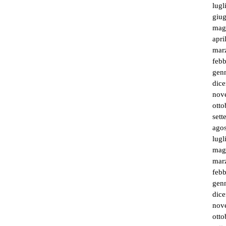
lugl
giu
mag
apri
mar
feb
gen
dic
nov
otto
set
ago
lugl
mag
mar
feb
gen
dic
nov
otto