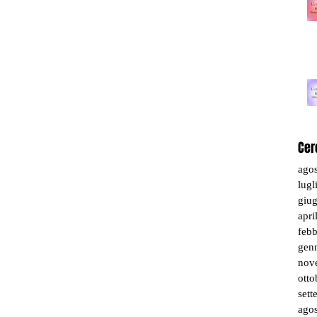
Cer
ago
lugl
giu
apri
feb
gen
nov
otto
set
ago