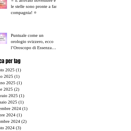
⭐ È arrivato novembre e
le stelle sono pronte a farti
compagnia! ⭐
Puntuale come un
orologio svizzero, ecco
l’Oroscopo di Essenza
Estetica & Benessere!
ca per tag
sto 2025
(1)
1 post
io 2025
(1)
1 post
gno 2025
(1)
1 post
le 2025
(2)
2 post
braio 2025
(1)
1 post
naio 2025
(1)
1 post
embre 2024
(1)
1 post
bre 2024
(1)
1 post
tembre 2024
(2)
2 post
sto 2024
(3)
3 post