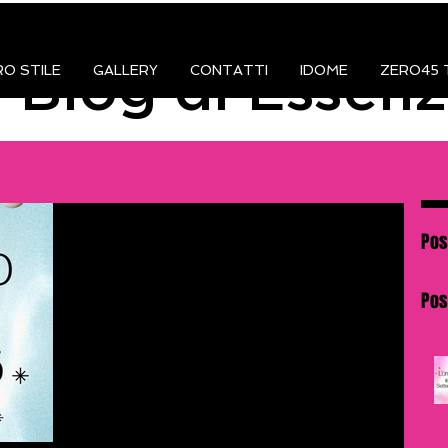
RO STILE
GALLERY
CONTATTI
IDOME
ZERO45 
l Blog di Essen
È arrivato l’Oroscopo di Agosto.
Pos
È arrivato l’Oroscopo di Agosto. Quello che non
Pos
ti promette illuminazioni spirituali, equilibrio
interiore o una stagione di crescita personale.
Perché agosto è il mese dei drammi sudati, delle
decisioni impulsive e delle frasi dette con troppo
prosecco in corpo. Le stelle parlano. Ma non
sempre dicono quello che vuoi sentirti dire.
Spoiler: anche stavolta.