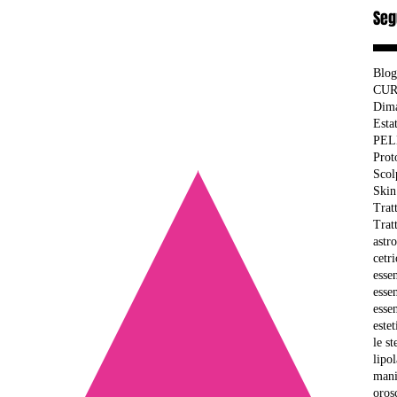
Seg
Blog
CUR
Dima
Esta
PEL
Prot
Scol
Skin
Trat
Trat
astr
cetri
essen
esse
esse
estet
le st
lipol
mani
oros