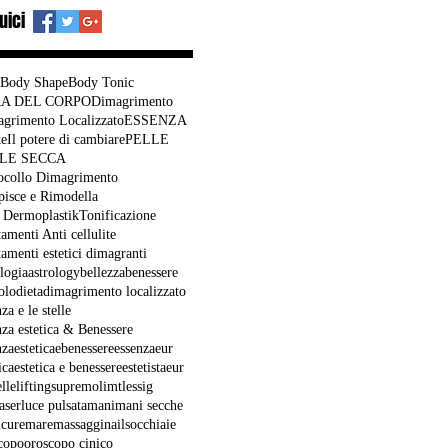
uici
Body Shape
Body Tonic
A DEL CORPO
Dimagrimento
grimento Localizzato
ESSENZA
te
Il potere di cambiare
PELLE
LE SECCA
ocollo Dimagrimento
pisce e Rimodella
 Dermoplastik
Tonificazione
tamenti Anti cellulite
tamenti estetici dimagranti
ologia
astrology
bellezza
benessere
olo
dieta
dimagrimento localizzato
za e le stelle
nza estetica & Benessere
nzaesteticaebenessere
essenzaeur
ica
estetica e benessere
estetista
eur
elle
liftingsupremo
limtlessig
aser
luce pulsata
mani
mani secche
cure
mare
massaggi
nails
occhiaie
copo
oroscopo cinico