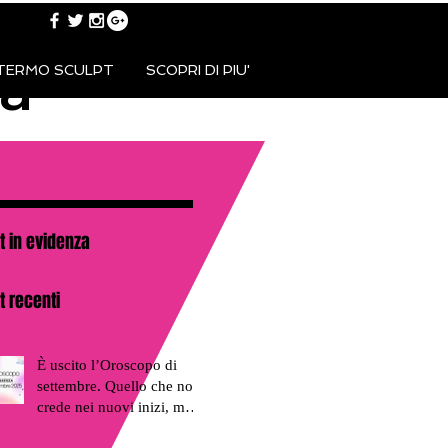
TERMO SCULPT
SCOPRI DI PIU'
za
t in evidenza
t recenti
È uscito l’Oroscopo di
settembre. Quello che non
crede nei nuovi inizi, ma
nei rientri traumatici.