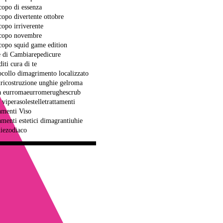
copo di essenza
copo divertente ottobre
copo irriverente
copo novembre
copo squid game edition
e di Cambiare
pedicure
iti cura di te
ocollo dimagrimento localizzato
x
ricostruzione unghie gel
roma
 eur
romaeur
rome
rughe
scrub
o vipera
sole
stelle
trattamenti
tamenti Viso
tamenti estetici dimagranti
uhie
ie
zodiaco