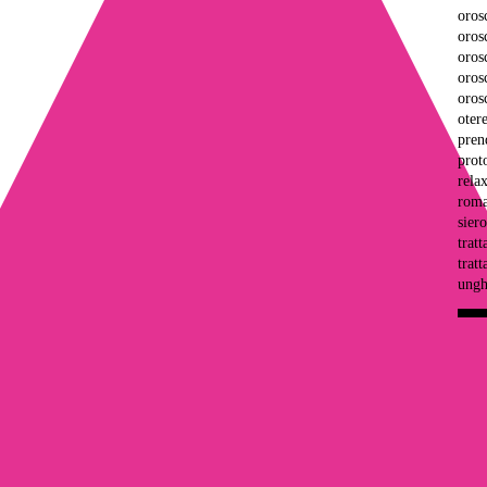
oros
oros
oros
oros
oros
oter
prend
prot
rela
roma
sier
trat
trat
ungh