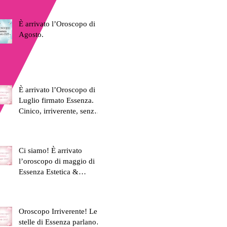
È arrivato l’Oroscopo di
Agosto.
È arrivato l’Oroscopo di
Luglio firmato Essenza.
Cinico, irriverente, senza
filtro. Proprio come
dovrebbero essere le vere
amiche.
Ci siamo! È arrivato
l’oroscopo di maggio di
Essenza Estetica &
Benessere:
Oroscopo Irriverente! Le
stelle di Essenza parlano…