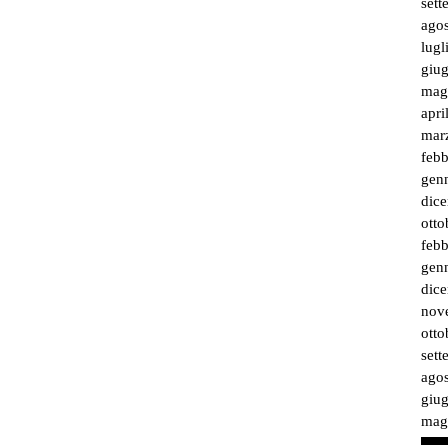
set
ago
lugl
giu
mag
apri
mar
feb
gen
dic
otto
feb
gen
dic
nov
otto
set
ago
giu
mag