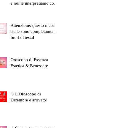
e noi le interpretiamo con
la grazia di una ceretta
all’inguine fatta in ritardo.
Attenzione: questo mese le
stelle sono completamente
fuori di testa!
Oroscopo di Essenza
Estetica & Benessere
✨ L’Oroscopo di
Dicembre è arrivato!