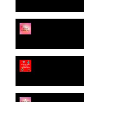
Oroscopo di Essenza Estetica
& Benessere
✨ L’Oroscopo di Dicembre è
arrivato!
⭐ È arrivato novembre e le
stelle sono pronte a farti
compagnia! ⭐
Puntuale come un orologio