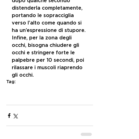
dopo qualche secondo 
distenderla completamente, 
portando le sopracciglia 
verso l’alto come quando si 
ha un’espressione di stupore. 
Infine, per la zona degli 
occhi, bisogna chiudere gli 
occhi e stringere forte le 
palpebre per 10 secondi, poi 
rilassare i muscoli riaprendo 
gli occhi.
Tag:
ESSENZA
estetica e benessere
roma eur
roma
eur
PELLE
mare
sole
rughe