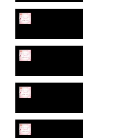
È arrivato l’Oroscopo di
Luglio firmato Essenza.
Cinico, irriverente, senza
filtro. Proprio come
dovrebbero essere le vere
amiche.
Ci siamo! È arrivato
l’oroscopo di maggio di
Essenza Estetica &
Benessere:
Oroscopo Irriverente! Le
stelle di Essenza parlano… e
noi le interpretiamo con la
grazia di una ceretta
all’inguine fatta in ritardo.
Attenzione: questo mese le
stelle sono completamente
fuori di testa!