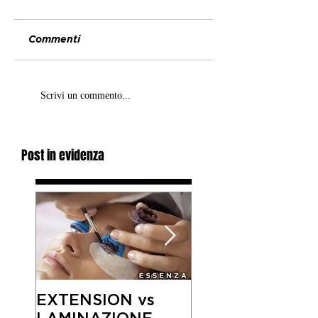
Commenti
Scrivi un commento...
Post in evidenza
EXTENSION vs
SEGRETI ANTI-