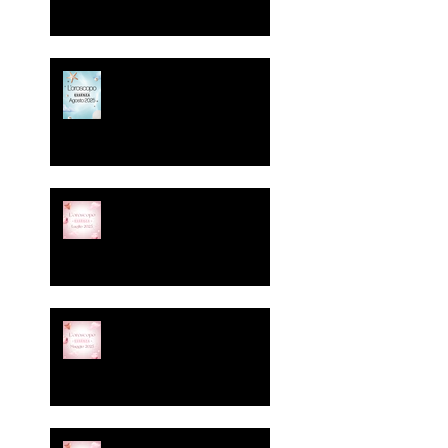
rientri traumatici.
È arrivato l’Oroscopo di
Agosto.
È arrivato l’Oroscopo di
Luglio firmato Essenza.
Cinico, irriverente, senza
filtro. Proprio come
dovrebbero essere le vere
amiche.
Ci siamo! È arrivato
l’oroscopo di maggio di
Essenza Estetica &
Benessere: