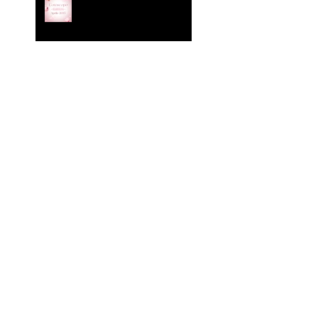
Oroscopo Irriverente! Le
stelle di Essenza parlano… e
noi le interpretiamo con la
grazia di una ceretta
all’inguine fatta in ritardo.
Attenzione: questo mese le
stelle sono completamente
fuori di testa!
Oroscopo di Essenza Estetica
& Benessere
✨ L’Oroscopo di Dicembre è
arrivato!