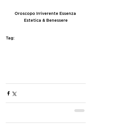
Oroscopo Irriverente Essenza 
Estetica & Benessere
Tag:
ESSENZA
essenza estetica & Benessere
estetica e benessere
essenzaeur
estetica
oroscopo
oroscopo irriverente
oroscopo di essenza
oroscopo cinico
roma eur