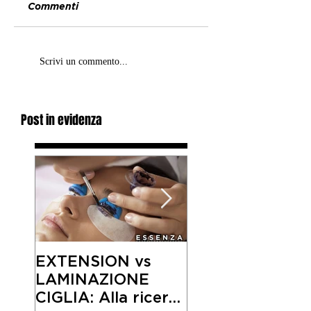
Commenti
Scrivi un commento...
Post in evidenza
EXTENSION vs
SEGRETI ANTI-
LAMINAZIONE
ETA’: I
CIGLIA: Alla ricerca
DERMATOLOGI 