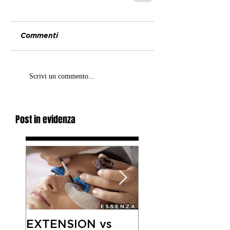
Commenti
Scrivi un commento...
Post in evidenza
EXTENSION vs
SEGRETI ANTI-