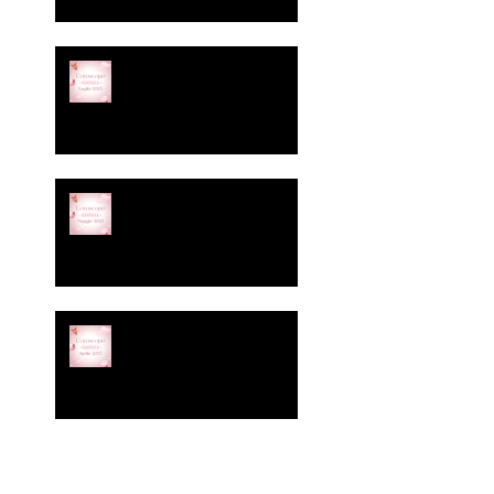
È arrivato l’Oroscopo di
Luglio firmato Essenza.
Cinico, irriverente, senza
filtro. Proprio come
dovrebbero essere le vere
amiche.
Ci siamo! È arrivato
l’oroscopo di maggio di
Essenza Estetica &
Benessere:
Oroscopo Irriverente! Le
stelle di Essenza parlano… e
noi le interpretiamo con la
grazia di una ceretta
all’inguine fatta in ritardo.
Attenzione: questo mese le
stelle sono completamente